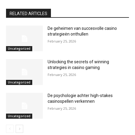
RELATED ARTICLES
De geheimen van succesvolle casino
strategieën onthullen
February 25, 2026
Uncategorized
Unlocking the secrets of winning
strategies in casino gaming
February 25, 2026
Uncategorized
De psychologie achter high-stakes
casinospellen verkennen
February 25, 2026
Uncategorized