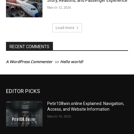
Story, Reasons, and Passenger Experience
March 12, 2026
Load more
RECENT COMMENTS
A WordPress Commenter
Hello world!
on
EDITOR PICKS
Petir108win.online Explained: Navigation,
Access, and Website Information
March 16, 2026