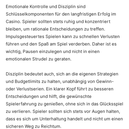
Emotionale Kontrolle und Disziplin sind
Schlüsselkomponenten für den langfristigen Erfolg im
Casino. Spieler sollten stets ruhig und konzentriert
bleiben, um rationale Entscheidungen zu treffen.
Impulsgesteuertes Spielen kann zu schnellen Verlusten
führen und den Spaß am Spiel verderben. Daher ist es
wichtig, Pausen einzulegen und nicht in einen
emotionalen Strudel zu geraten.
Disziplin bedeutet auch, sich an die eigenen Strategien
und Budgetlimits zu halten, unabhängig von Gewinn-
oder Verlustserien. Ein klarer Kopf führt zu besseren
Entscheidungen und hilft, die gewünschte
Spielerfahrung zu genießen, ohne sich in das Glücksspiel
zu verlieren. Spieler sollten sich stets vor Augen halten,
dass es sich um Unterhaltung handelt und nicht um einen
sicheren Weg zu Reichtum.