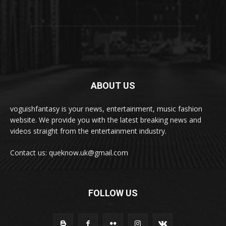
ABOUT US
voguishfantasy is your news, entertainment, music fashion
website. We provide you with the latest breaking news and
videos straight from the entertainment industry.
Contact us: queknow.uk@gmail.com
FOLLOW US