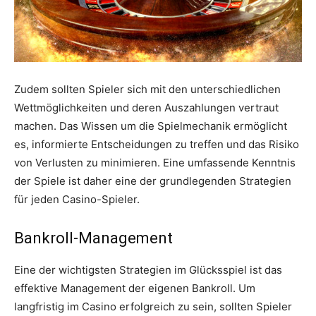
Zudem sollten Spieler sich mit den unterschiedlichen
Wettmöglichkeiten und deren Auszahlungen vertraut
machen. Das Wissen um die Spielmechanik ermöglicht
es, informierte Entscheidungen zu treffen und das Risiko
von Verlusten zu minimieren. Eine umfassende Kenntnis
der Spiele ist daher eine der grundlegenden Strategien
für jeden Casino-Spieler.
Bankroll-Management
Eine der wichtigsten Strategien im Glücksspiel ist das
effektive Management der eigenen Bankroll. Um
langfristig im Casino erfolgreich zu sein, sollten Spieler