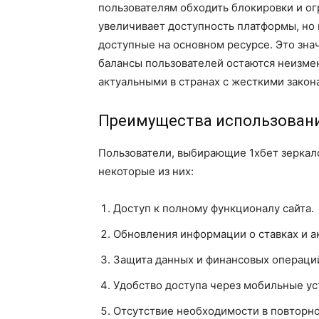
пользователям обходить блокировки и ог
увеличивает доступность платформы, но 
доступные на основном ресурсе. Это знач
балансы пользователей остаются неизм
актуальными в странах с жесткими закон
Преимущества использовани
Пользователи, выбирающие 1хбет зеркал
некоторые из них:
Доступ к полному функционалу сайта.
Обновления информации о ставках и а
Защита данных и финансовых операций
Удобство доступа через мобильные ус
Отсутствие необходимости в повторно