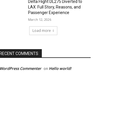
Delta Flight DL275 Diverted to
LAX: Full Story, Reasons, and
Passenger Experience
March 12, 2026
Load more
RECENT COMMENTS
 WordPress Commenter
Hello world!
on