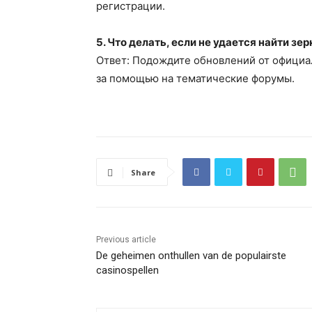
регистрации.
5. Что делать, если не удается найти зе
Ответ: Подождите обновлений от официа
за помощью на тематические форумы.
Share
Previous article
De geheimen onthullen van de populairste
casinospellen