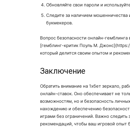
Обновляйте свои пароли и используйт
Следите за наличием мошенничества 
букмекеров.
Вопрос безопасности онлайн-гемблинга в
[гемблинг-критик Поуль М. Джонс](https://
который делится своим опытом и рекоме
Заключение
Обратить внимание на 1хбет зеркало, ра
онлайн-ставок. Оно обеспечивает не то
возможностям, но и безопасность личны
нахождению и обеспечению безопасности
играми без ограничений. Важно следить 
рекомендаций, чтобы ваш игровой опыт 