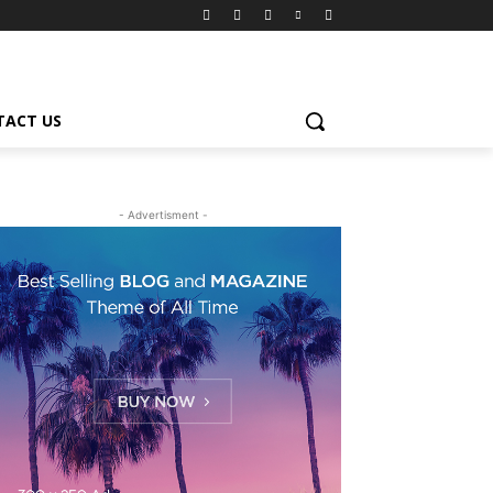
TACT US
- Advertisment -