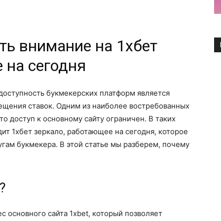
ть внимание на 1хбет
 на сегодня
доступность букмекерских платформ является
щения ставок. Одним из наиболее востребованных
что доступ к основному сайту ограничен. В таких
ит 1хбет зеркало, работающее на сегодня, которое
гам букмекера. В этой статье мы разберем, почему
?
с основного сайта 1xbet, который позволяет