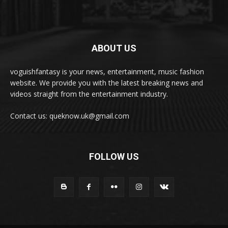
ABOUT US
voguishfantasy is your news, entertainment, music fashion
website. We provide you with the latest breaking news and
videos straight from the entertainment industry.
Contact us: queknow.uk@gmail.com
FOLLOW US