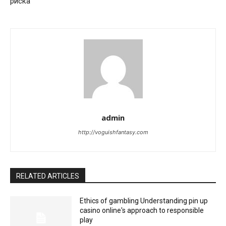
риска
admin
http://voguishfantasy.com
RELATED ARTICLES
Ethics of gambling Understanding pin up
casino online's approach to responsible
play