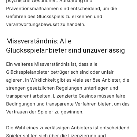
psychische Gesundheit. Aufklärung und
Präventionsmaßnahmen sind entscheidend, um die
Gefahren des Glücksspiels zu erkennen und
verantwortungsbewusst zu handeln.
Missverständnis: Alle
Glücksspielanbieter sind unzuverlässig
Ein weiteres Missverständnis ist, dass alle
Glücksspielanbieter betrügerisch sind oder unfair
agieren. In Wirklichkeit gibt es viele seriöse Anbieter, die
strengen gesetzlichen Regelungen unterliegen und
transparent arbeiten. Lizenzierte Casinos müssen faire
Bedingungen und transparente Verfahren bieten, um das
Vertrauen der Spieler zu gewinnen.
Die Wahl eines zuverlässigen Anbieters ist entscheidend.
Spieler sollten sich über die Lizenzierung und