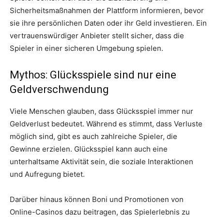
Sicherheitsmaßnahmen der Plattform informieren, bevor
sie ihre persönlichen Daten oder ihr Geld investieren. Ein
vertrauenswürdiger Anbieter stellt sicher, dass die
Spieler in einer sicheren Umgebung spielen.
Mythos: Glücksspiele sind nur eine
Geldverschwendung
Viele Menschen glauben, dass Glücksspiel immer nur
Geldverlust bedeutet. Während es stimmt, dass Verluste
möglich sind, gibt es auch zahlreiche Spieler, die
Gewinne erzielen. Glücksspiel kann auch eine
unterhaltsame Aktivität sein, die soziale Interaktionen
und Aufregung bietet.
Darüber hinaus können Boni und Promotionen von
Online-Casinos dazu beitragen, das Spielerlebnis zu