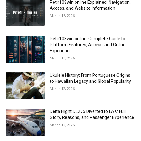
Petir108win.online Explained: Navigation,
Access, and Website Information
March 16, 2026
Petir108win.online: Complete Guide to
Platform Features, Access, and Online
Experience
March 16, 2026
Ukulele History: From Portuguese Origins
to Hawaiian Legacy and Global Popularity
March 12, 2026
Delta Flight DL275 Diverted to LAX: Full
Story, Reasons, and Passenger Experience
March 12, 2026