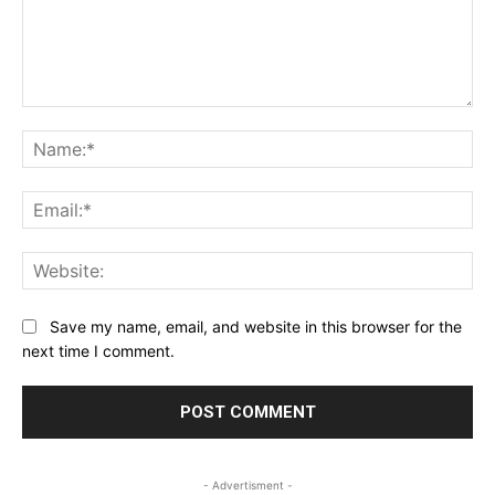
Comment:
Na
Ema
Web
Save my name, email, and website in this browser for the
next time I comment.
- Advertisment -